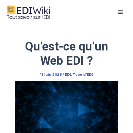
Aller
au
contenu
Qu’est-ce qu’un
Web EDI ?
15 juin 2026
/
EDI
,
Type d'EDI