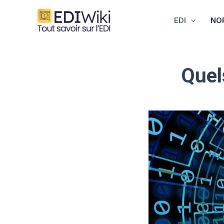
Aller
au
EDI
NO
contenu
Quel