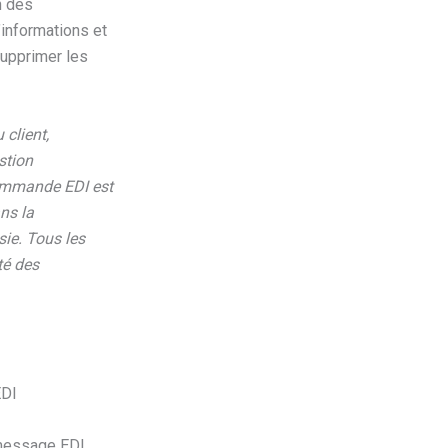
n des
’informations et
supprimer les
client,
stion
commande EDI est
ns la
sie. Tous les
té des
EDI
 message EDI