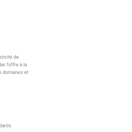
ctivité de
r l’offre à la
es domaines et
ndards