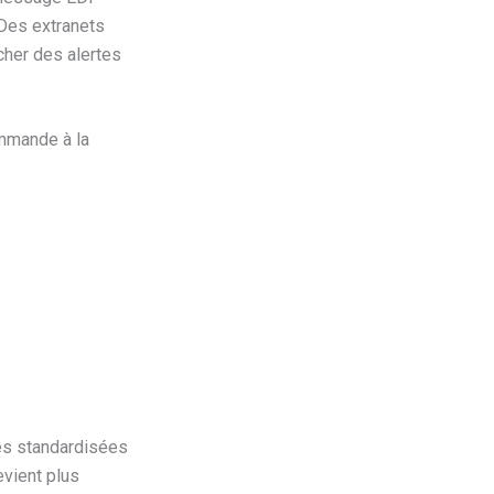
 Des extranets
cher des alertes
ommande à la
res standardisées
evient plus