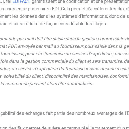
I, tel
EDIFACT
, garantissent une codification et une présentatio
munes entre partenaires EDI. Cela permet d’accélérer les flux d
tement les données dans les systèmes d’informations, donc de 
sie et ainsi réduire de façon considérable les litiges.
mande par mail doit être saisie dans la gestion commerciale du 
at PDF, envoyée par mail au fournisseur, puis saisie dans la ge
ournisseur, pour être transmise au service d’expédition ; une 
 fois dans la gestion commerciale du client et sera transmise, da
endue, au service d’expédition du fournisseur sans aucune ressai
s, solvabilité du client, disponibilité des marchandises, conformi
la commande peuvent alors être automatisés.
açabilité des échanges fait partie des nombreux avantages de l’
tion des flux permet de suivre en temps réel le traitement d’un