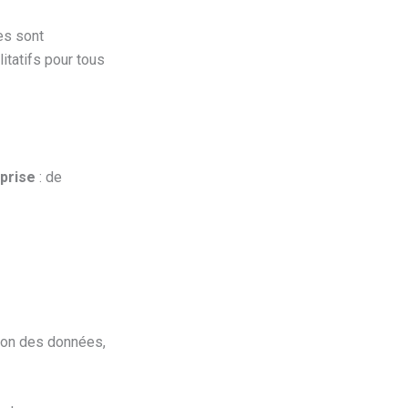
es sont
itatifs pour tous
prise
: de
tion des données,