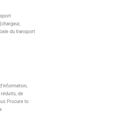
nsport
(chargeur,
obale du transport
’information,
 réduits, de
sus Procure to
a