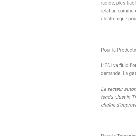
rapide, plus fia
relation commerc
électronique pou
Pour la Producti
L’EDI va fluidifi
demande. La gest
Le secteur autom
tendu (Just In Ti
chaîne d’approvi