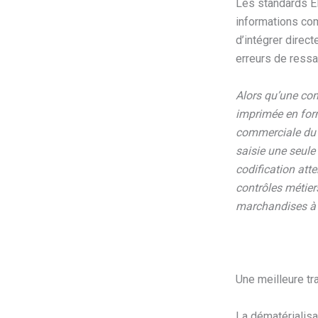
Les standards ED
informations com
d’intégrer direc
erreurs de ressai
Alors qu’une com
imprimée en form
commerciale du f
saisie une seule
codification att
contrôles métier
marchandises à 
Une meilleure tr
La dématérialisa