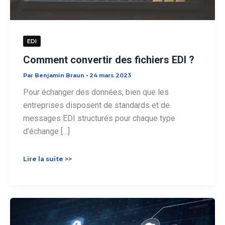
EDI
Comment convertir des fichiers EDI ?
Par
Benjamin Braun
•
24 mars 2023
Pour échanger des données, bien que les
entreprises disposent de standards et de
messages EDI structurés pour chaque type
d’échange […]
Comment
Lire la suite >>
convertir
des
fichiers
EDI
?