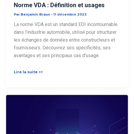
Norme VDA : Définition et usages
Par
Benjamin Braun
•
11 décembre 2023
La norme VDA est un standard EDI incontournable
dans l’industrie automobile, utilisé pour structurer
les échanges de données entre constructeurs et
fournisseurs. Découvrez ses spécificités, ses
avantages et ses principaux cas d’usage.
Norme
Lire la suite >>
VDA
:
Définition
et
usages