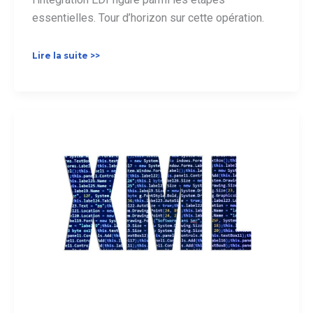
essentielles. Tour d’horizon sur cette opération.
Intégration
Lire la suite >>
EDI
:
définition
et
méthode