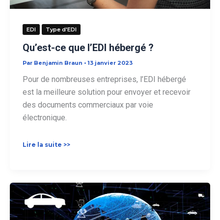
EDI
Type d'EDI
Qu’est-ce que l’EDI hébergé ?
Par
Benjamin Braun
•
13 janvier 2023
Pour de nombreuses entreprises, l’EDI hébergé
est la meilleure solution pour envoyer et recevoir
des documents commerciaux par voie
électronique.
Qu’est-
Lire la suite >>
ce
que
l’EDI
hébergé ?