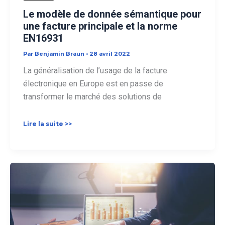
Le modèle de donnée sémantique pour
une facture principale et la norme
EN16931
Par
Benjamin Braun
•
28 avril 2022
La généralisation de l’usage de la facture
électronique en Europe est en passe de
transformer le marché des solutions de
Le
Lire la suite >>
modèle
de
donnée
sémantique
pour
une
facture
principale
et
la