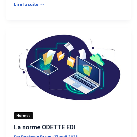
Qu’est-
Lire la suite >>
ce
que
l’EDI
direct
?
Normes
La norme ODETTE EDI
Par
Benjamin Braun
•
13 avril 2023