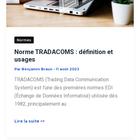
Normes
Norme TRADACOMS : définition et
usages
Par
Benjamin Braun
•
11 août 2023
TRADACOMS (Trading Data Communication
System) est l’une des premières normes EDI
(Échange de Données Informatisé) utilisée dès
1982, principalement au
Norme
Lire la suite >>
TRADACOMS :
définition
et