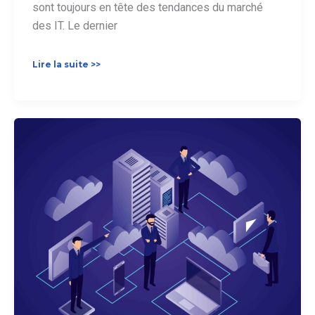
sont toujours en tête des tendances du marché
des IT. Le dernier
Qu’est-
Lire la suite >>
ce
que
l’EDI
SaaS
?