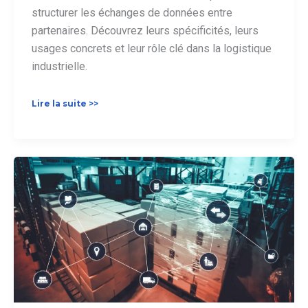
structurer les échanges de données entre
partenaires. Découvrez leurs spécificités, leurs
usages concrets et leur rôle clé dans la logistique
industrielle.
Norme
Lire la suite >>
RND
:
Définition
et
usages