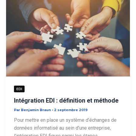
?
EDI
Intégration EDI : définition et méthode
Par
Benjamin Braun
•
2 septembre 2019
Pour mettre en place un système d’échanges de
données informatisé au sein d’une entreprise,
l’intégration EDI figure parmi les étapes