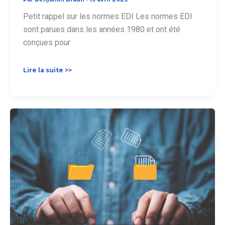
Petit rappel sur les normes EDI Les normes EDI
sont parues dans les années 1980 et ont été
conçues pour
La
Lire la suite >>
norme
ODETTE
EDI