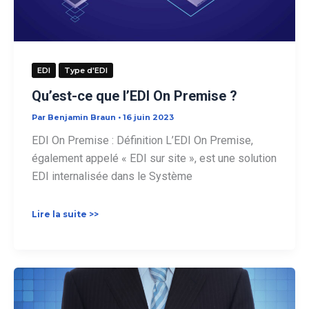
EDI
Type d'EDI
Qu’est-ce que l’EDI On Premise ?
Par
Benjamin Braun
•
16 juin 2023
EDI On Premise : Définition L’EDI On Premise,
également appelé « EDI sur site », est une solution
EDI internalisée dans le Système
Qu’est-
Lire la suite >>
ce
que
l’EDI
On
Premise
?