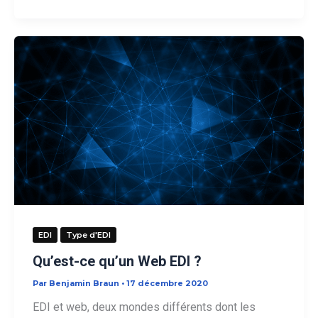
budgétiser
un
projet
de
MDM
EDI
Type d'EDI
Qu’est-ce qu’un Web EDI ?
Par
Benjamin Braun
•
17 décembre 2020
EDI et web, deux mondes différents dont les