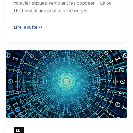
caractéristiques semblent les opposer : Là où
l’EDI établit une relation d’échanges
Qu’est-
Lire la suite >>
ce
qu’un
Web
EDI
?
EDI