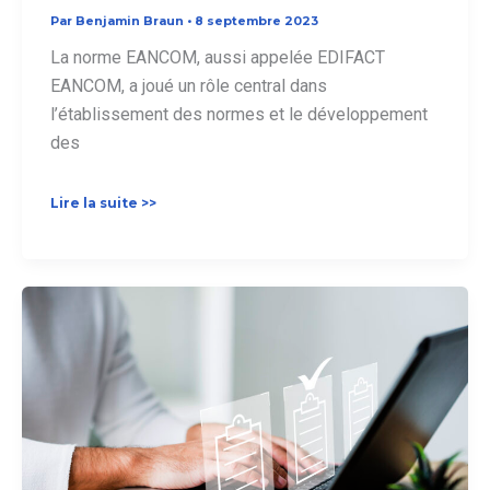
Par
Benjamin Braun
•
8 septembre 2023
La norme EANCOM, aussi appelée EDIFACT
EANCOM, a joué un rôle central dans
l’établissement des normes et le développement
des
Norme
Lire la suite >>
EANCOM :
définition
et
usages