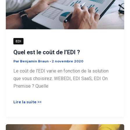
EDI
Quel est le coût de l’EDI ?
Par
Benjamin Braun
•
2 novembre 2020
Le coût de l’EDI varie en fonction de la solution
que vous choisirez. WEBEDI, EDI SaaS, EDI On
Premise ? Quelle
Quel
Lire la suite >>
est
le
coût
de
l’EDI