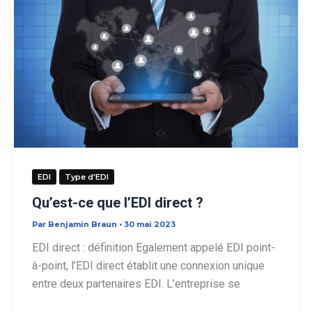
EDI
Type d'EDI
Qu’est-ce que l’EDI direct ?
Par
Benjamin Braun
•
30 mai 2023
EDI direct : définition Egalement appelé EDI point-
à-point, l’EDI direct établit une connexion unique
entre deux partenaires EDI. L’entreprise se