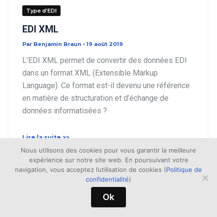
Type d'EDI
EDI XML
Par
Benjamin Braun
•
19 août 2019
L’EDI XML permet de convertir des données EDI
dans un format XML (Extensible Markup
Language). Ce format est-il devenu une référence
en matière de structuration et d’échange de
données informatisées ?
EDI
Lire la suite >>
XML
Nous utilisons des cookies pour vous garantir la meilleure
expérience sur notre site web. En poursuivant votre
navigation, vous acceptez l’utilisation de cookies (
Politique de
confidentialité
)
Ok